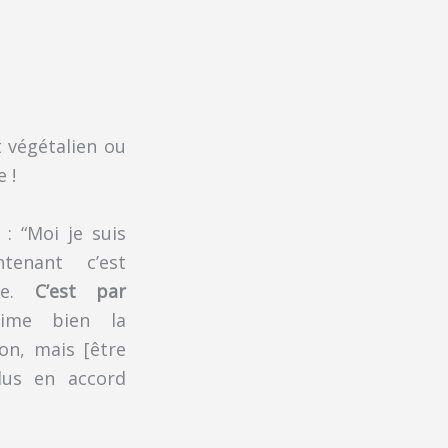
t végétalien ou
 !
: “Moi je suis
tenant c’est
e.
C’est par
aime bien la
son, mais [être
plus en accord