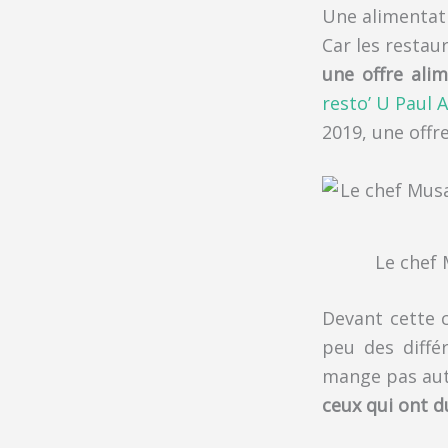
Une alimentati
Car les restau
une offre ali
resto’ U Paul 
2019, une offr
Le chef 
Devant cette c
peu des diffé
mange pas auta
ceux qui ont d