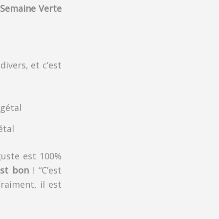
la Semaine Verte
divers, et c’est
étal
guste est 100%
’est bon
! “C’est
Vraiment, il est