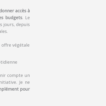
donner accès à
les budgets
. Le
s jours, depuis
les.
otidienne
tenir compte un
tiative. Je ne
mplément pour