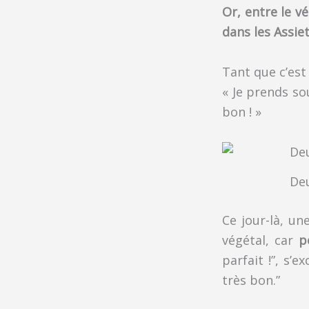
Or, entre le vé
dans les Assie
Tant que c’est 
« Je prends sou
bon ! »
Deu
Ce jour-là, u
végétal, car
p
parfait !”, s’e
très bon.”