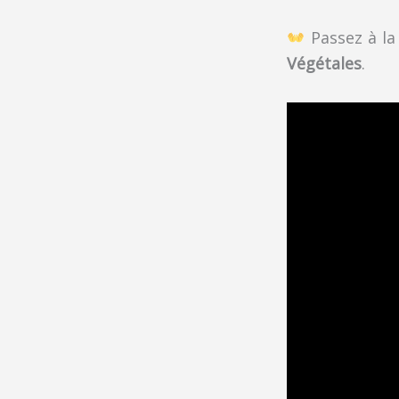
Passez à la
Végétales
.