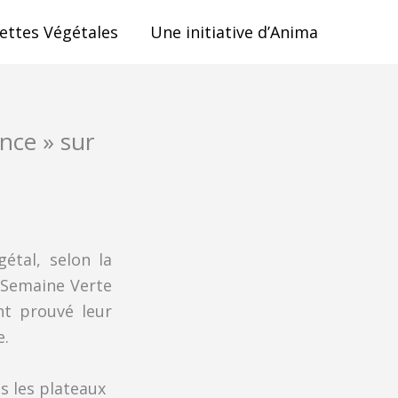
ettes Végétales
Une initiative d’Anima
ance » sur
étal, selon la
a Semaine Verte
nt prouvé leur
e.