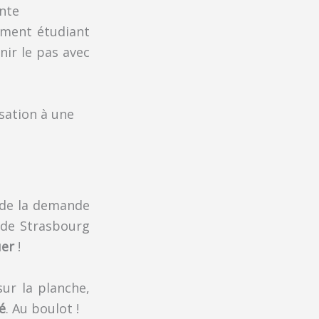
ante
ement étudiant
nir le pas avec
n de la demande
 de Strasbourg
uer
!
ur la planche,
é
. Au boulot !