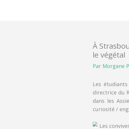
Aller
au
contenu
À Strasbou
le végétal
Par
Morgane P
Les étudiants
directrice du 
dans les Assi
curiosité / en