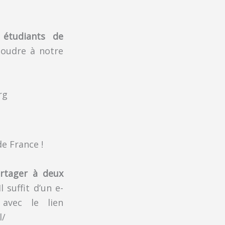
 étudiants de
moudre à notre
e France !
artager à deux
 Il suffit d’un e-
avec le lien
l/