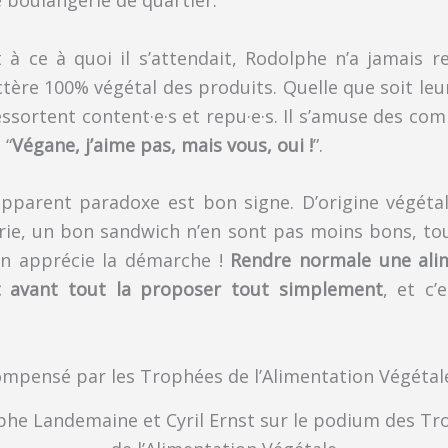
à ce à quoi il s’attendait, Rodolphe n’a jamais r
tère 100% végétal des produits. Quelle que soit leu
ressortent content·e·s et repu·e·s. Il s’amuse des co
 “
Végane, j’aime pas, mais vous, oui !
”.
 apparent paradoxe est bon signe. D’origine végéta
rie, un bon sandwich n’en sont pas moins bons, tou
on apprécie la démarche !
Rendre normale une ali
st avant tout la proposer tout simplement
, et c’
ompensé par les Trophées de l’Alimentation Végétal
phe Landemaine et Cyril Ernst sur le podium des Tr