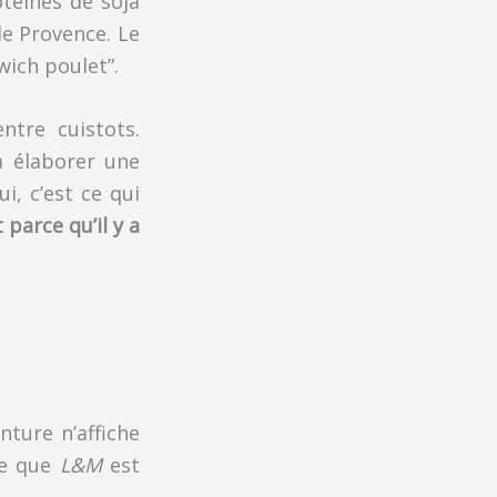
otéines de soja
de Provence. Le
wich poulet”.
ntre cuistots.
 à élaborer une
i, c’est ce qui
t parce qu’il y a
nture n’affiche
ce que
L&M
est