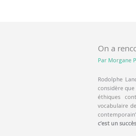
Aller
au
contenu
On a renc
Par
Morgane P
Rodolphe Land
considère que 
éthiques con
vocabulaire de
contemporain”
c’est un succès