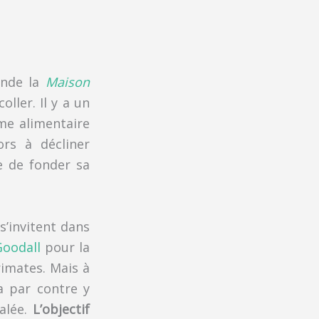
onde la
Maison
ller. Il y a un
ime alimentaire
rs à décliner
ée de fonder sa
s’invitent dans
Goodall
pour la
rimates. Mais à
a par contre y
salée.
L’objectif