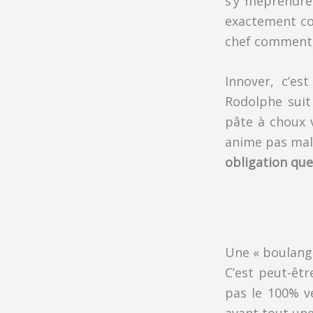
s’y méprendre 
exactement com
chef commente 
Innover, c’es
Rodolphe suit 
pâte à choux v
anime pas mal 
obligation que
Une « boulange
C’est peut-êtr
pas le 100% v
avant tout une