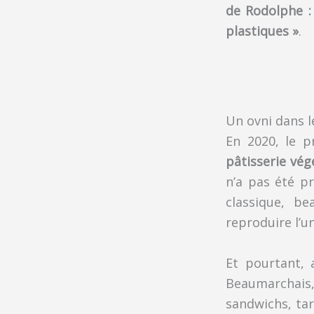
de Rodolphe :
plastiques »
.
Un ovni dans l
En 2020, le p
pâtisserie vég
n’a pas été pr
classique, b
reproduire l’un
Et pourtant, 
Beaumarchais
sandwichs, tar