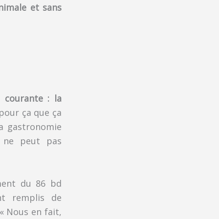
nimale et sans
 courante : la
t pour ça que ça
 la gastronomie
n ne peut pas
ement du 86 bd
nt remplis de
« Nous en fait,