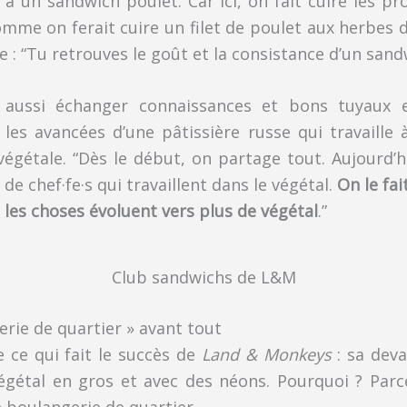
à un sandwich poulet. Car ici, on fait cuire les pr
me on ferait cuire un filet de poulet aux herbes 
: “Tu retrouves le goût et la consistance d’un sand
t aussi échanger connaissances et bons tuyaux e
les avancées d’une pâtissière russe qui travaille
égétale. “Dès le début, on partage tout. Aujourd’hu
de chef·fe·s qui travaillent dans le végétal.
On le fai
 les choses évoluent vers plus de végétal
.”
Club sandwichs de L&M
rie de quartier » avant tout
e ce qui fait le succès de
Land & Monkeys
: sa deva
égétal en gros et avec des néons. Pourquoi ? Par
 boulangerie de quartier.