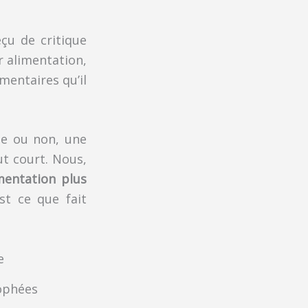
eçu de critique
r alimentation,
mmentaires qu’il
le ou non, une
t court. Nous,
mentation plus
est ce que fait
e
ophées