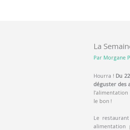
Aller
au
contenu
La Semain
Par
Morgane P
Hourra !
Du 22
déguster des a
l’alimentation
le bon !
Le restaurant 
alimentation 