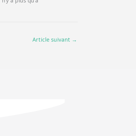
 n’y a plus qu’à
Article suivant
→