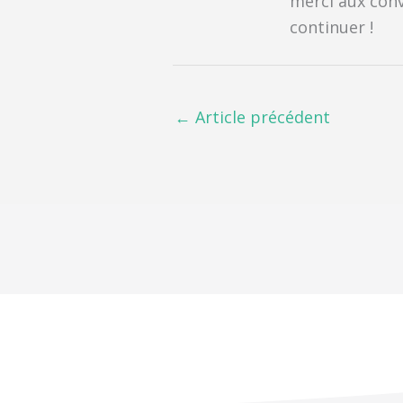
merci aux convi
continuer !
←
Article précédent