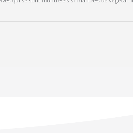
ves qui se sont montré·e·s si friand·e·s de végétal. Il