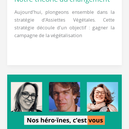
Aujourd’hui, plongeons ensemble dans la
stratégie d’Assiettes Végétales. Cette
stratégie découle d’un objectif : gagner la
campagne de la végétalisation
Lire la suite »
Menus
végés
:
pourquoi
agissez-
vous
?