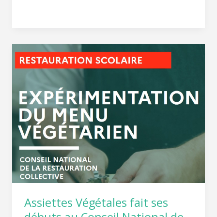
Lire la suite »
Assiettes
Végétales
fait
ses
débuts
au
Conseil
National
de
la
Restauration
Collective
Assiettes Végétales fait ses
(CNRC)