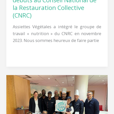
débuts au Conseil National de
la Restauration Collective
(CNRC)
Assiettes Végétales a intégré le groupe de
travail « nutrition » du CNRC en novembre
2023. Nous sommes heureux de faire partie
Lire la suite »
Le
restaurant
Sodexo
Covéa
Levallois
à