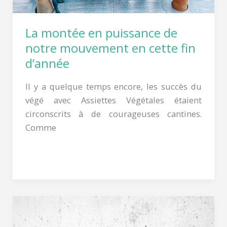
en
cette
fin
La montée en puissance de
d’année
notre mouvement en cette fin
d’année
Il y a quelque temps encore, les succès du
végé avec Assiettes Végétales étaient
circonscrits à de courageuses cantines.
Comme
Lire la suite »
Encourager
le