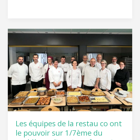
Lire la suite »
Les
équipes
de
la
restau
co
ont
le
pouvoir
sur
1/7ème
Les équipes de la restau co ont
du
le pouvoir sur 1/7ème du
problème