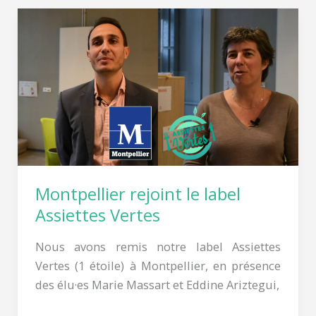
Montpellier
rejoint
le
label
Assiettes
Vertes
Montpellier rejoint le label
Assiettes Vertes
Nous avons remis notre label Assiettes
Vertes (1 étoile) à Montpellier, en présence
des élu·es Marie Massart et Eddine Ariztegui,