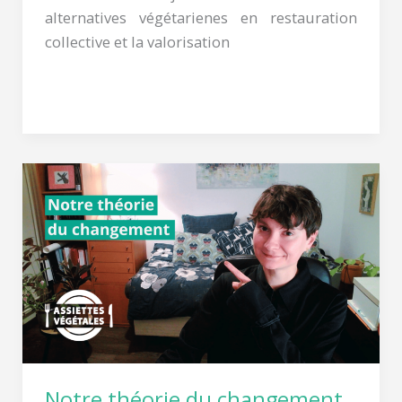
alternatives végétarienes en restauration
ditéticien·nes
collective et la valorisation
de
la
Lire la suite »
restauration
collective
Notre
théorie
du
changement
Notre théorie du changement