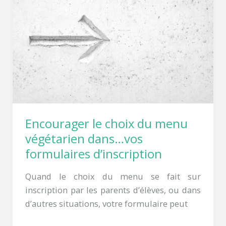
choix
du
menu
végétarien
dans…
vos
formulaires
d’inscription
Encourager le choix du menu
végétarien dans…vos
formulaires d’inscription
Quand le choix du menu se fait sur
inscription par les parents d’élèves, ou dans
d’autres situations, votre formulaire peut