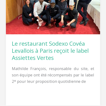
Paris
reçoit
le
label
Assiettes
Vertes
Le restaurant Sodexo Covéa
Levallois à Paris reçoit le label
Assiettes Vertes
Mathilde François, responsable du site, et
son équipe ont été récompensés par le label
2* pour leur proposition quotidienne de
Lire la suite »