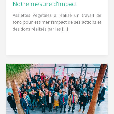
Notre mesure d’impact
Assiettes Végétales a réalisé un travail de
fond pour estimer l’impact de ses actions et
des dons réalisés par les […]
Lire la suite »
La
montée
en
puissance
de
notre
mouvement