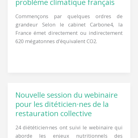
problème climatique français
climatique
français
Commençons par quelques ordres de
grandeur Selon le cabinet Carbone4, la
France émet directement ou indirectement
620 mégatonnes d’équivalent CO2.
Lire la suite »
Nouvelle session du webinaire
Nouvelle
session
pour les ditéticien·nes de la
du
restauration collective
webinaire
24 diététicien·nes ont suivi le webinaire qui
pour
aborde les enjeux nutritionnels des
les