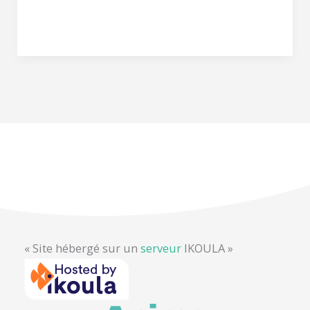
durable
Lire la suite »
pour
0
€
ou
presque
« Site hébergé sur un
serveur
IKOULA »