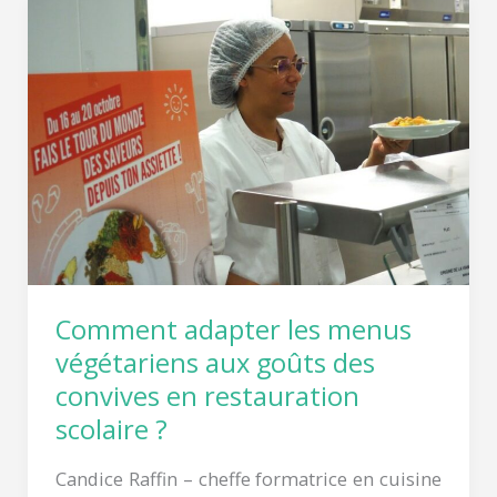
Comment
adapter
les
menus
végétariens
aux
goûts
des
convives
en
restauration
Comment adapter les menus
scolaire
végétariens aux goûts des
?
convives en restauration
scolaire ?
Candice Raffin – cheffe formatrice en cuisine