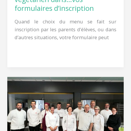
formulaires d’inscription
Quand le choix du menu se fait sur
inscription par les parents d’élèves, ou dans
d’autres situations, votre formulaire peut
Lire la suite »
Les
équipes
de
la
restau
co
ont