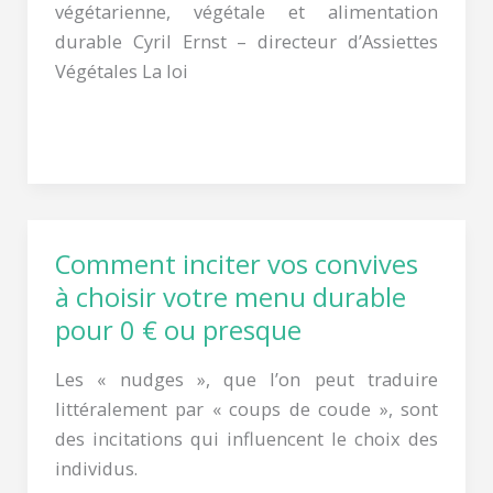
végétarienne, végétale et alimentation
durable Cyril Ernst – directeur d’Assiettes
Végétales La loi
Lire la suite »
Comment inciter vos convives
Comment
inciter
à choisir votre menu durable
vos
pour 0 € ou presque
convives
Les « nudges », que l’on peut traduire
à
littéralement par « coups de coude », sont
choisir
des incitations qui influencent le choix des
votre
individus.
menu