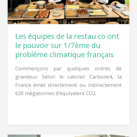
le
pouvoir
sur
1/7ème
Les équipes de la restau co ont
du
le pouvoir sur 1/7ème du
problème
problème climatique français
climatique
français
Commençons par quelques ordres de
grandeur Selon le cabinet Carbone4, la
France émet directement ou indirectement
620 mégatonnes d’équivalent CO2.
Lire la suite »