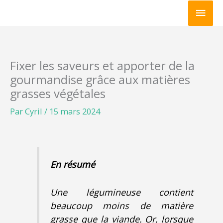
Aller
Men
au
princ
contenu
Fixer les saveurs et apporter de la
gourmandise grâce aux matières
grasses végétales
Par
Cyril
/
15 mars 2024
En résumé
Une légumineuse contient
beaucoup moins de matière
grasse que la viande. Or, lorsque